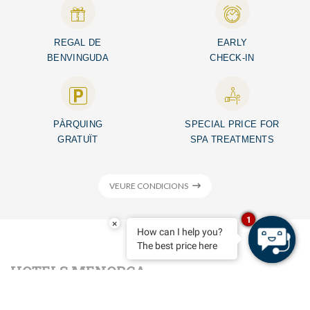
REGAL DE
EARLY
BENVINGUDA
CHECK-IN
PÀRQUING
SPECIAL PRICE FOR
GRATUÏT
SPA TREATMENTS
VEURE CONDICIONS
1
×
How can I help you?
The best price here
HOTELS MENORCA
Un hotel sostenible a la