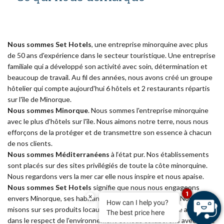
Nous sommes Set Hotels
, une entreprise minorquine avec plus
de 50 ans d'expérience dans le secteur touristique. Une entreprise
familiale qui a développé son activité avec soin, détermination et
beaucoup de travail. Au fil des années, nous avons créé un groupe
hôtelier qui compte aujourd'hui 6 hôtels et 2 restaurants répartis
sur l'île de Minorque.
Nous sommes Minorque
. Nous sommes l'entreprise minorquine
avec le plus d'hôtels sur l'île. Nous aimons notre terre, nous nous
efforçons de la protéger et de transmettre son essence à chacun
de nos clients.
Nous sommes Méditerranéens
à l‘état pur. Nos établissements
sont placés sur des sites privilégiés de toute la côte minorquine.
Nous regardons vers la mer car elle nous inspire et nous apaise.
Nous sommes Set Hotels
signifie que nous nous engageons
1
×
envers Minorque, ses habitants et son environnement. Nous
How can I help you?
misons sur ses produits locaux, nous développons notre activité
The best price here
dans le respect de l'environnement et nous collaborons avec notre