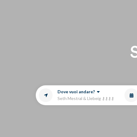
Ag
Dove vuoi andare?
Seth Mestral & Llebeig ⚷⚷⚷⚷
LU
0
1