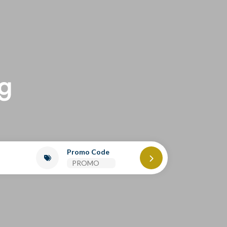
Promo Code
2
0