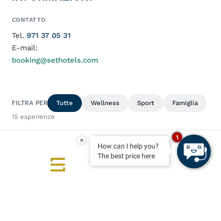
CONTATTO
Tel.
971 37 05 31
E-mail:
booking@sethotels.com
FILTRA PER
Tutte
Wellness
Sport
Famiglia
15 esperienze
1
×
How can I help you?
The best price here
Un’oasi di benessere nel cuore di
RISERVA
Ciutadella
5 esperienze